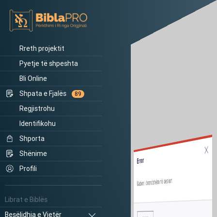
Rreth projektit
Pyetje të shpeshta
Bli Online
Shpata e Fjalës
89
Regjistrohu
Identifikohu
Shporta
Shënime
Error
Profili
Gabim i brendshëm në sesion.
Librat e Biblës
Besëlidhja e Vjetër