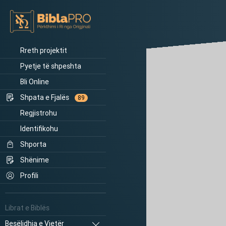
Rreth projektit
Pyetje të shpeshta
Bli Online
Shpata e Fjalës
89
Regjistrohu
Identifikohu
Shporta
Shënime
Profili
Librat e Biblës
Besëlidhja e Vjetër