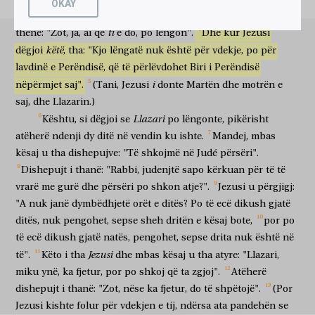
OKAY
τῆς
ἡμέρας?
ἐάν
τις
περιπατῇ
ἐν
τῇ
ἡμέρᾳ,
οὐ
προσκόπτει,
fjalë
po
lëngonte).
Atëherë,
motrat
dërguan
te
Jezusi
duke
të ditës
po
dikush
të ecë
në
ditën
nuk
pengohet
ὅτι
τὸ
φῶς
τοῦ
κόσμου
ti
τούτου
βλέπει;
ἐὰν
δέ
τις
thënë:
"Zot,
ja,
ai
që
e
do,
po
lëngon".
Dhe
kur
Jezusi
se
dritën
e botës
kësaj
sheh
po
por
dikush
këtë
dëgjoi
,
tha:
"Kjo
lëngatë
nuk
është
për
vdekje,
po
për
περιπατῇ
ἐν
τῇ
νυκτί,
προσκόπτει,
ὅτι
τὸ
φῶς
οὐκ
ἔστιν
ἐν
lavdinë
e
Perëndisë,
që
të
përlëvdohet
Biri
i
Perëndisë
të ecë
në
natën
pengohet
se
drita
nuk
është
në
αὐτῷ.
ταῦτα
εἶπεν,
καὶ
μετὰ
τοῦτο
λέγει
αὐτοῖς,
Λάζαρος
ὁ
i
nëpërmjet
saj".
(Tani,
Jezusi
donte
Martën
dhe
motrën
e
atë
këto
tha
dhe
mbas
kësaj
thotë
atyre
Llazari
saj,
dhe
Llazarin.)
φίλος
ἡμῶν
κεκοίμηται;
ἀλλὰ
πορεύομαι
ἵνα
ἐξυπνίσω
αὐτόν.
miku
ynë
ka fjetur
por
shkoj
që
të zgjoj
atë
Llazari
Kështu,
si
dëgjoi
se
po
lëngonte,
pikërisht
εἶπον
οὖν
οἱ
μαθηταὶ
αὐτῷ,
Κύριε,
εἰ
κεκοίμηται
atëherë
ndenji
dy
ditë
në
vendin
ku
ishte.
Mandej,
mbas
thanë
atëherë
dishepujt
atij
o Zot
nëse
ka fjetur
σωθήσεται.
εἰρήκει
δὲ
ὁ
Ἰησοῦς
περὶ
τοῦ
θανάτου
kësaj
u
tha
dishepujve:
"Të
shkojmë
në
Judé
përsëri".
do të shpëtohet
kishte thënë
por
Jezusi
për
vdekjen
Dishepujt
i
thanë:
"Rabbi,
judenjtë
sapo
kërkuan
për
të
të
αὐτοῦ.
ἐκεῖνοι
δὲ
ἔδοξαν
ὅτι
περὶ
τῆς
κοιμήσεως
τοῦ
ὕπνου
vrarë
me
gurë
dhe
përsëri
po
shkon
atje?".
Jezusi
u
përgjigj:
e tij
ata
por
pandehën
se
për
fjetjen
e gjumit
λέγει.
τότε
οὖν
εἶπεν
αὐτοῖς
ὁ
Ἰησοῦς
παρρησίᾳ,
Λάζαρος
"A
nuk
janë
dymbëdhjetë
orët
e
ditës?
Po
të
ecë
dikush
gjatë
thotë
atëherë
pra
tha
atyre
Jezusi
hapur
Llazari
ditës,
nuk
pengohet,
sepse
sheh
dritën
e
kësaj
bote,
por
po
ἀπέθανεν.
καὶ
χαίρω
δι’
ὑμᾶς,
ἵνα
πιστεύσητε,
ὅτι
οὐκ
vdiq
dhe
gëzohem
për hir
tuaj
që
të besoni
se
nuk
të
ecë
dikush
gjatë
natës,
pengohet,
sepse
drita
nuk
është
në
ἤμην
ἐκεῖ;
ἀλλὰ
ἄγωμεν
πρὸς
αὐτόν.
εἶπεν
οὖν
Θωμᾶς,
Jezusi
të".
Këto
i
tha
dhe
mbas
kësaj
u
tha
atyre:
"Llazari,
isha
atje
por
të shkojmë
tek
ai
tha
atëherë
Thomai
ὁ
λεγόμενος
Δίδυμος
τοῖς
συνμαθηταῖς,
ἄγωμεν
καὶ
miku
ynë,
ka
fjetur,
por
po
shkoj
që
ta
zgjoj".
Atëherë
ai
që quhet
Binjaku
bashkëdishepujve
të shkojmë
edhe
dishepujt
i
thanë:
"Zot,
nëse
ka
fjetur,
do
të
shpëtojë".
(Por
ἡμεῖς,
ἵνα
ἀποθάνωμεν
μετ’
αὐτοῦ.
Jezusi
kishte
folur
për
vdekjen
e
tij,
ndërsa
ata
pandehën
se
ne
që
të vdesim
me
atë