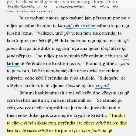
prej
të cilit
edhe
Shpëtimtarin
presim me padurim
Zotin
arrij
në
ringjalljen
prej
të
vdekurve.
Ἰησοῦν
Χριστόν,
ὃς
μετασχηματίσει
τὸ
σῶμα
τῆς
PËRPARA DREJT SYNIMIT
Jezu
Krisht
i cili
do të ndërrojë trajtë
trupin
ταπεινώσεως
ἡμῶν,
σύμμορφον
τῷ
σώματι
τῆς
δόξης
αὐτοῦ,
e
e
Jo
se
tashmë
mora,
apo
tashmë
jam
përsosur,
por
po
e ultësisë
sonë
të një forme
trupit
të lavdisë
së tij
atë
ndjek
që
edhe
të
mund
ta
kap
për
të
cilën
edhe
u
kapa
nga
κατὰ
τὴν
ἐνέργειαν
τοῦ
δύνασθαι
αὐτὸν,
καὶ
sipas
veprueshmërisë
për të mundësuar
atë
edhe
për
Krishti
Jezus.
Vëllezër,
unë
veten
time
nuk
mendoj
ta
ὑποτάξαι
αὑτῷ
τὰ
πάντα.
bëj
gjë
që
kem
kapur,
por
një
:
duke
harruar,
nga
njëra
anë,
ato
për të nënshtruar
vetes
të gjithat
janë
dhe
drejt
që
mbrapa
duke
u
zgjatur,
nga
ana
tjetër,
atyre
janë
përpara,
po
ndjek
pas
synimin
për
çmimin
e
thirrjes
së
jemi
lartme
të
Perëndisë
në
Krishtin
Jezus.
Prandaj,
gjithë
sa
të
përsosur,
këtë
të
mendojmë;
dhe
nëse
diçka
e
mendoni
ndryshe,
edhe
këtë
Perëndia
do
t'jua
zbulojë.
Sidoqoftë,
në
atë
sipas
rregull
çfarë
arritëm,
le
të
vijojmë
së
njëjtës
.
Bëhuni
bashkimituesit
e
mi,
vëllezër,
dhe
këqyrni
ata
që
ecin
kështu,
ashtu
siç
na
keni
shembull
ne.
Se
shumë
po
ata
për
e
ecin,
të
cilët
shpeshherë
ju
thosha
juve
dhe
tani
si
them
edhe
duke
qarë,
armiqtë
e
kryqit
të
Krishtit,
fundi
i
është
është
të
cilëve
shkatërrim,
perëndia
i
të
cilëve
barku
dhe
e
të
cilëve
është
këta
janë
lavdia
në
turpin
e
tyre;
ata
që