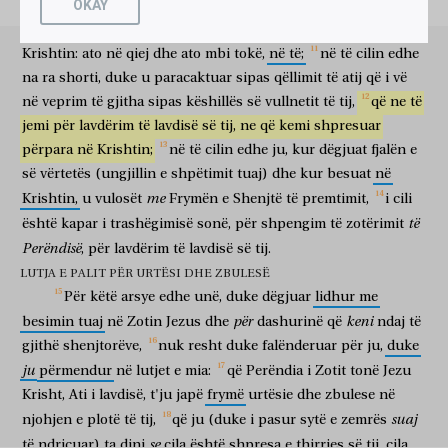
OKAY
tij,
të
cilin
e
përcaktoi
në
Krishtin
për
administrim
të
ὑμῶν,
μνείαν
ποιούμενος
ἐπὶ
τῶν
προσευχῶν
μου,
ἵνα
ὁ
gjërat
plotësisë
së
kohëve,
që
t'i
përmbledhë
të
gjitha
në
ju
përmendje
duke bërë
në
lutjet
e mia
që
Θεὸς
τοῦ
Κυρίου
ἡμῶν,
Ἰησοῦ
Χριστοῦ,
ὁ
Πατὴρ
τῆς
δόξης,
Krishtin:
ato
në
qiej
dhe
ato
mbi
tokë,
në
të;
në
të
cilin
edhe
Perëndia
i Zotit
tonë
Jezu
Krishtit
Ati
i lavdisë
na
ra
shorti,
duke
u
paracaktuar
sipas
qëllimit
të
atij
që
i
vë
δώῃ
ὑμῖν
πνεῦμα
σοφίας
καὶ
ἀποκαλύψεως,
ἐν
të japë
juve
frymë
të urtësie
dhe
të zbulese
në
në
veprim
të
gjitha
sipas
këshillës
së
vullnetit
të
tij,
që
ne
të
ἐπιγνώσει
αὐτοῦ,
πεφωτισμένους
τοὺς
ὀφθαλμοὺς
jemi
për
lavdërim
të
lavdisë
së
tij,
ne
që
kemi
shpresuar
njohje të plotë
të tij
duke pasë qenë ndriçuar
sytë
τῆς
καρδίας
εἰς
τὸ
εἰδέναι
ὑμᾶς,
τίς
ἐστιν
ἡ
ἐλπὶς
përpara
në
Krishtin;
në
të
cilin
edhe
ju,
kur
dëgjuat
fjalën
e
e zemrës
për
për të ditur
ju
cila
është
shpresa
së
vërtetës
(ungjillin
e
shpëtimit
tuaj)
dhe
kur
besuat
në
τῆς
κλήσεως
αὐτοῦ,
τίς
ὁ
πλοῦτος
τῆς
δόξης
τῆς
me
Krishtin,
u
vulosët
Frymën
e
Shenjtë
të
premtimit,
i
cili
e thirrjes
së tij
cila
pasuria
e lavdisë
κληρονομίας
αὐτοῦ,
ἐν
τοῖς
ἁγίοις,
καὶ
τί
τὸ
të
është
kapar
i
trashëgimisë
sonë,
për
shpengim
të
zotërimit
së trashëgimisë
së tij
në
shenjtorët
dhe
cila
Perëndisë
,
për
lavdërim
të
lavdisë
së
tij.
ὑπερβάλλον
μέγεθος
τῆς
δυνάμεως
αὐτοῦ
εἰς
ἡμᾶς,
τοὺς
që tejkalon
madhështia
e fuqisë
së tij
ndaj
nesh
ata
LUTJA E PALIT PËR URTËSI DHE ZBULESË
πιστεύοντας
κατὰ
τὴν
ἐνέργειαν
τοῦ
κράτους
τῆς
Për
këtë
arsye
edhe
unë,
duke
dëgjuar
lidhur
me
që besojmë
sipas
veprueshmërisë
së pushtetit
ἰσχύος
αὐτοῦ,
ἣν
ἐνήργηκεν
ἐν
τῷ
Χριστῷ,
për
keni
besimin
tuaj
në
Zotin
Jezus
dhe
dashurinë
që
ndaj
të
të forcës
së tij
të cilën
ka vënë në veprim
në
Krishtin
gjithë
shenjtorëve,
nuk
resht
duke
falënderuar
për
ju,
duke
ἐγείρας
αὐτὸν
ἐκ
νεκρῶν,
καὶ
καθίσας
ἐν
δεξιᾷ
ju
përmendur
në
lutjet
e
mia:
që
Perëndia
i
Zotit
tonë
Jezu
kur ngjalli
atë
prej
të vdekurve
dhe
kur uli
në
të djathtë
αὐτοῦ,
ἐν
τοῖς
ἐπουρανίοις,
ὑπεράνω
πάσης
ἀρχῆς,
καὶ
ἐξουσίας,
Krisht,
Ati
i
lavdisë,
t'ju
japë
frymë
urtësie
dhe
zbulese
në
të tij
në
qielloret
përmbi
çdo
parí
dhe
pushtet
suaj
njohjen
e
plotë
të
tij,
që
ju
(duke
i
pasur
sytë
e
zemrës
καὶ
δυνάμεως,
καὶ
κυριότητος,
καὶ
παντὸς
ὀνόματος
ὀνομαζομένου,
dhe
fuqi
dhe
zotërim
dhe
çdo
emër
që emërtohet
se
të
ndriçuar)
ta
dini
cila
është
shpresa
e
thirrjes
së
tij,
cila