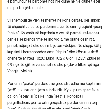
e pamundur të përçohet nga një gjuhë në një gjuhë tjetër
me po të njëjtën fjalë.
Si shembull që vlen të merret në konsideratë, për shkak
të shpeshtësisë së përdorimit, është emri greqisht ψυχή
“psike”. Ky emër në kuptimin e vet të parmë i referohet
qenies së brendshme të individit, me gjithë dëshirat,
prirjet, ndjenjat dhe që i mbijeton vdekjes. Në shqip, këtij
kuptimi i korrespondon emri “shpirt” dhe kështu është
dhënë te Mateu 10:28; Luka 10:27; Gjoni 12:27; Zbulesa
6:9 nga të gjitha versionet në shqip (duke filluar që nga
Vangjel Meksi).
Por emri “psike” përdoret në greqisht edhe me kuptimin
“jetë” – kuptuar si jeta e individit. Ky kuptim specifik e
dallon “jetën” si “psike” nga “jeta” si koncept i
përgjithshëm, për të cilin greqishtja përdor emrin ζωή
“zoe”. Çështja është se në shqip, emri “shpirt” nuk