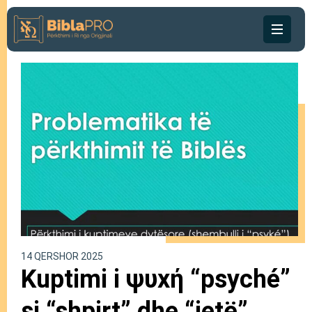
14 QERSHOR 2025
Kuptimi i ψυχή “psyché”
si “shpirt” dhe “jetë”