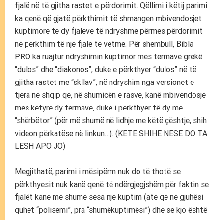
fjalë në të gjitha rastet e përdorimit. Qëllimi i këtij parimi
ka qenë që gjatë përkthimit të shmangen mbivendosjet
kuptimore të dy fjalëve të ndryshme përmes përdorimit
në përkthim të një fjale të vetme. Për shembull, Bibla
PRO ka ruajtur ndryshimin kuptimor mes termave grekë
“dulos” dhe “diakonos”, duke e përkthyer “dulos” në të
gjitha rastet me “skllav”, në ndryshim nga versionet e
tjera në shqip që, në shumicën e rasve, kanë mbivendosje
mes këtyre dy termave, duke i përkthyer të dy me
“shërbëtor” (për më shumë në lidhje me këtë çështje, shih
videon përkatëse në linkun…). (KETE SHIHE NESE DO TA
LESH APO JO)
Megjithatë, parimi i mësipërm nuk do të thotë se
përkthyesit nuk kanë qenë të ndërgjegjshëm për faktin se
fjalët kanë më shumë sesa një kuptim (atë që në gjuhësi
quhet “polisemi”, pra “shumëkuptimësi”) dhe se kjo është