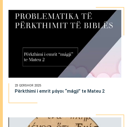
23 QERSHOR 2025
Përkthimi i emrit μάγοι “mágji” te Mateu 2