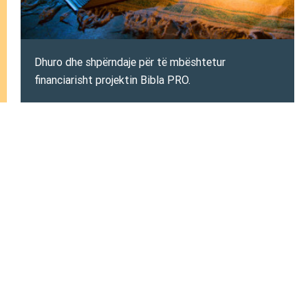
Dhuro dhe shpërndaje për të mbështetur
financiarisht projektin Bibla PRO.