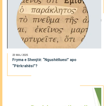
23 MAJ 2025
Fryma e Shenjtë: “Ngushëlluesi” apo
“Përkrahësi”?