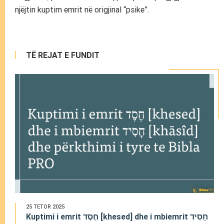
njëjtin kuptim emrit në origjinal “psike”.
TË REJAT E FUNDIT
25 TETOR 2025
Kuptimi i emrit חֶסֶד [khesed] dhe i mbiemrit חָסִיד