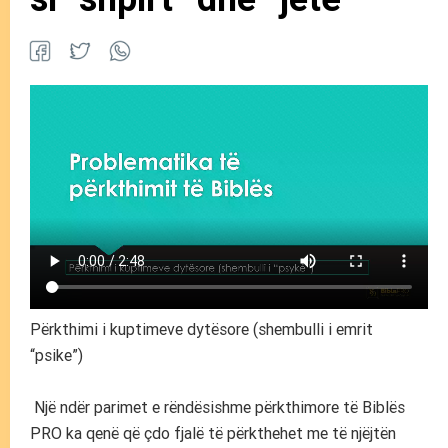
Përkthimi i kuptimeve dytësore (shembulli i emrit
“psike”)
Një ndër parimet e rëndësishme përkthimore të Biblës
PRO ka qenë që çdo fjalë të përkthehet me të njëjtën