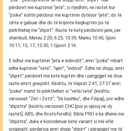
përdoret me kuptimin “jetë”, si rrjedhim, në rastet kur
“psike” është përdorur me kuptimin dytësor “jetë”, do të
ishte e gabuar dhe do të krijonte keqkuptim po të
përkthehej me “shpirt”. Raste të këtij përdorimi janë, për
shembull, Mateu 2:20; 6:25; 10:39; Marku 10:45; Gjoni
10:11, 15, 17; 15:30; 1 Gjonit 3:16.
E lidhur me kuptimin “jeta e individit”, emri “psike” mbart
edhe kuptimin “vetë”, “njeri”, “individ”. Edhe në shqip, emri
“shpirt” përdoret me këtë kuptim dhe i përgjigjet në disa
raste emrit greqisht. Kështu, te Veprat 2:41; 27:37 emri
“psike” mund të përkthehet si “vetë/veta” (kështu
versionet “Zëri i Zotit”, “Së bashku”, dhe Filipaj), por edhe
“shpirtra” (kështu versionet CHC [por jo njësoj në dy
rastet], ABS, dhe Kristoforidhi). Bibla PRO e ka dhënë me
“shpirtra”, duke e konsideruar këtë variant si më afër
origjinalit, përderisa emri shqip “shpirt” i përgjigjet me të