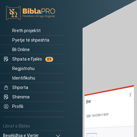
Rreth projektit
Pyetje të shpeshta
Bli Online
Shpata e Fjalës
89
Regjistrohu
Identifikohu
Shporta
Shënime
Error
Profili
Gabim i brendshëm në sesion.
Librat e Biblës
Besëlidhja e Vjetër