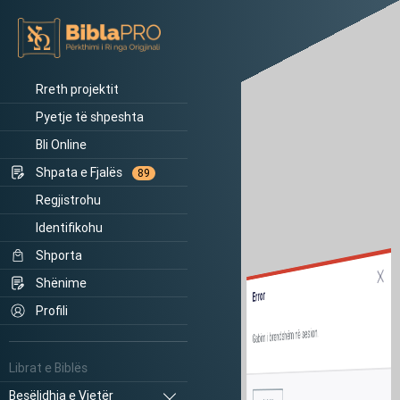
Rreth projektit
Pyetje të shpeshta
Bli Online
Shpata e Fjalës
89
Regjistrohu
Identifikohu
Shporta
Shënime
Error
Profili
Gabim i brendshëm në sesion.
Librat e Biblës
Besëlidhja e Vjetër